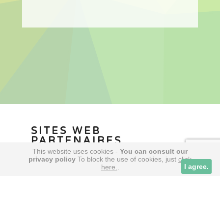
SITES WEB
PARTENAIRES
This website uses cookies -
You can consult our
privacy policy
To block the use of cookies, just
click
Tuto
Cookies alive
la bibliothèque des meilleurs films & séries
I agree.
here.
.
Wiki Geek – l’encyclopédie de la culture web
Squad Venture – index des escape Games en
France