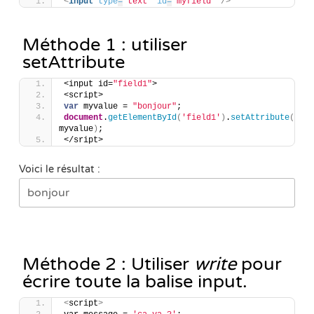
<
input
type
=
"text"
id
=
"myfield"
/>
Méthode 1 : utiliser
setAttribute
<input id=
"field1"
>
<script>
var
 myvalue = 
"bonjour"
;
document
.
getElementById
(
'field1'
)
.
setAttribute
(
'val
myvalue
)
;
</sript>
Voici le résultat :
Méthode 2 : Utiliser
write
pour
écrire toute la balise input.
<
script
>