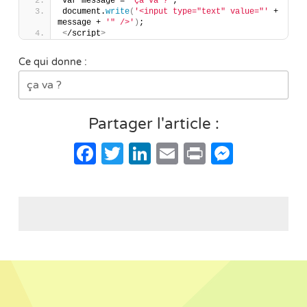
var message = 
'ça va ?'
;
document.
write
(
'<input type="text" value="'
 + 
message + 
'" />'
)
;
<
/script
>
Ce qui donne :
Partager l'article :
Facebook
Twitter
LinkedIn
Email
Print
Messe