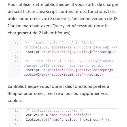
Pour utiliser cette bibliothèque, il vous suffit de charger
un seul fichier JavaScript contenant des fonctions très
utiles pour créer votre cookie. (L’ancienne version de JS
Cookie marchait avec jQuery, et nécessitait donc le
chargement de 2 bibliothèques).
<!-- Après avoir hébergé le fichier 
js.Cookie.js, appelez-le sur votre page web -->
<
script
src
=
"/path/to/js.cookie.js"
>
</
script
>
<!-- Pour aller plus vite, vous pouvez aussi 
charger cette version hébergée du script -->
<
script
src
=
"https://cdn.jsdelivr.net/npm/js-
cookie@2/src/js.cookie.min.js"
>
</
script
>
La Bibliothèque vous fournit des fonctions prêtes à
l’emploi pour créer, mettre à jour ou supprimer vos
cookies :
/* Configurez votre cookie */
var
 value = 
'mon cookie préféré'
;
Cookies.
set
(
'name'
, value, 
{
 expires: 
7
}
)
;