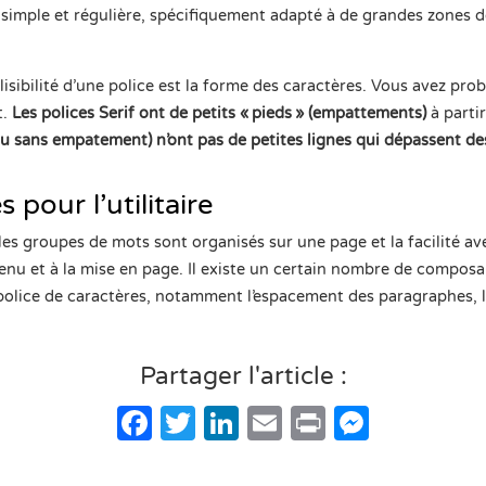
 simple et régulière, spécifiquement adapté à de grandes zones de 
 lisibilité d’une police est la forme des caractères. Vous avez p
t.
Les polices Serif ont de petits « pieds » (empattements)
à partir
ou sans empatement) n’ont pas de petites lignes qui dépassent de
 pour l’utilitaire
 les groupes de mots sont organisés sur une page et la facilité av
enu et à la mise en page. Il existe un certain nombre de compos
e police de caractères, notamment l’espacement des paragraphes, la
Partager l'article :
Facebook
Twitter
LinkedIn
Email
Print
Messe