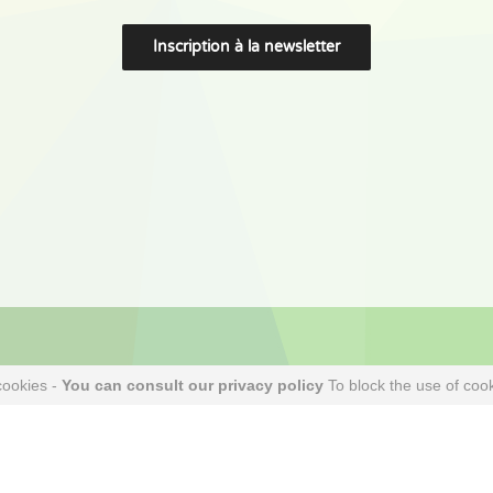
cookies -
You can consult our privacy policy
To block the use of cook