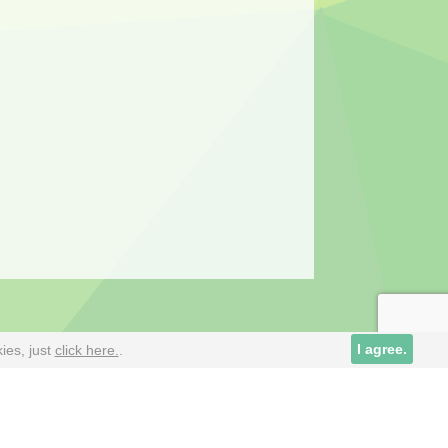
Cookies alive
I agree.
ies, just
click here.
.